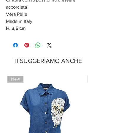
accorciata
Vera Pelle
Made in Italy.
H. 3,5 cm
TI SUGGERIAMO ANCHE
New
Limited Edition