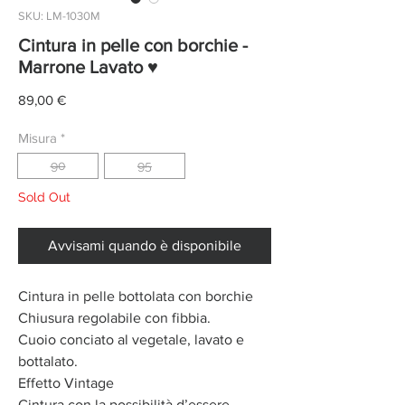
SKU: LM-1030M
Cintura in pelle con borchie -
Marrone Lavato ♥
Prezzo
89,00 €
Misura
*
90
95
Sold Out
Avvisami quando è disponibile
Cintura in pelle bottolata con borchie
Chiusura regolabile con fibbia.
Cuoio conciato al vegetale, lavato e
bottalato.
Effetto Vintage
Cintura con la possibilità d’essere