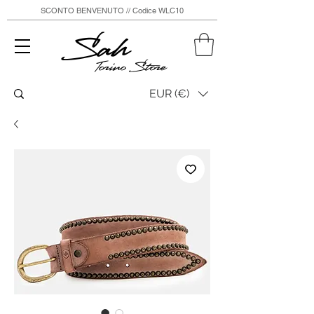
SCONTO BENVENUTO // Codice WLC10
Sah
Torino Store
EUR (€)