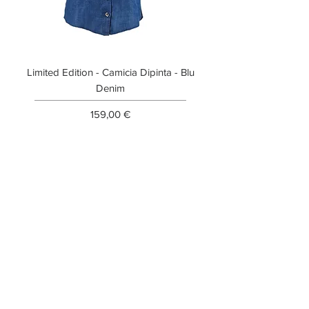
Limited Edition - Camicia Dipinta - Blu
Limited Edition - T-shi
Denim
Prezzo
159,00 €