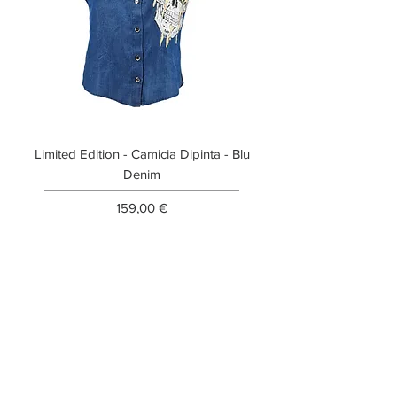
Limited Edition - Camicia Dipinta - Blu
Limited Edition - T-shi
Denim
Prezzo
159,00 €