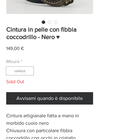
Cintura in pelle con fibbia
coccodrillo - Nero ♥
Prezzo
149,00 €
Misura
*
unica
Sold Out
Avvisami quando è disponibile
Cintura artigianale fatta a mano in
morbido cuoio nero
Chiusura con particolare fibbia
coccodrillo con occhi in cristallo.