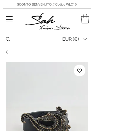
SCONTO BENVENUTO // Codice WLC10
Sah
Torino Store
EUR (€)