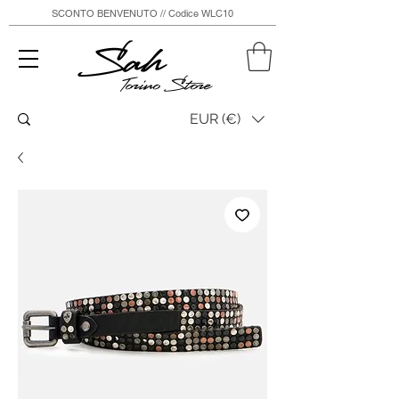
SCONTO BENVENUTO // Codice WLC10
Sah
Torino Store
EUR (€)