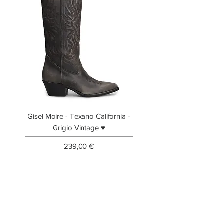
Gisel Moire - Texano California -
Gisel Moire - Anfibi
Grigio Vintage ♥
Prezzo
239,00 €