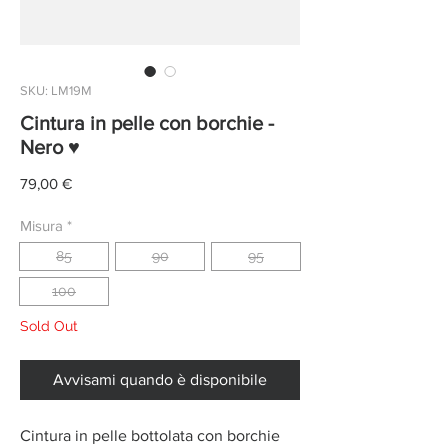
SKU: LM19M
Cintura in pelle con borchie -
Nero ♥
Prezzo
79,00 €
Misura
*
85
90
95
100
Sold Out
Avvisami quando è disponibile
Cintura in pelle bottolata con borchie