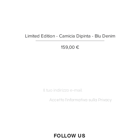
Limited Edition - Camicia Dipinta - Blu Denim
Prezzo
159,00 €
ETTER
o ordine
Accetto l'informativa sulla Privacy
FOLLOW US