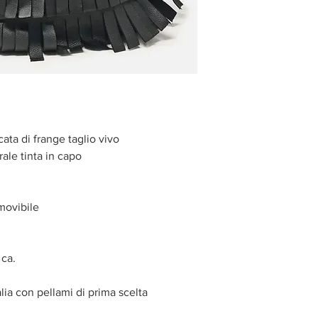
ta di frange taglio vivo
ale tinta in capo
emovibile
ca.
alia con pellami di prima scelta