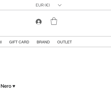
EUR (€)
I
GIFT CARD
BRAND
OUTLET
- Nero ♥