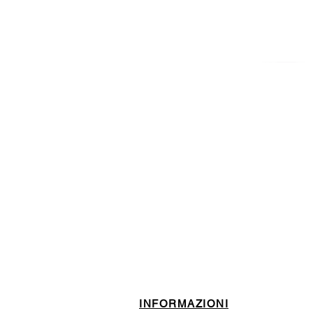
ISCRIVITI ALLA NEWSL
10% di sconto sul tuo prim
INFORMAZIONI