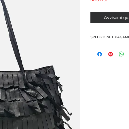
Avvisami qu
SPEDIZIONE E PAGA
Spedizione gratuita per o
Pagamenti sicuri con car
Pagamento con PayPal
Pagamento con contra