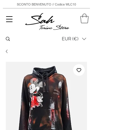
SCONTO BENVENUTO // Codice WLC10
Sah
Torino Store
EUR (€)