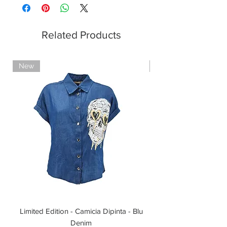
Pagamenti sicuri con carte di credito
Pagamento con PayPal
Pagamento con contrassegno
Related Products
New
Limited Edition
Limited Edition - Camicia Dipinta - Blu
Limited Edition - T-shi
Denim