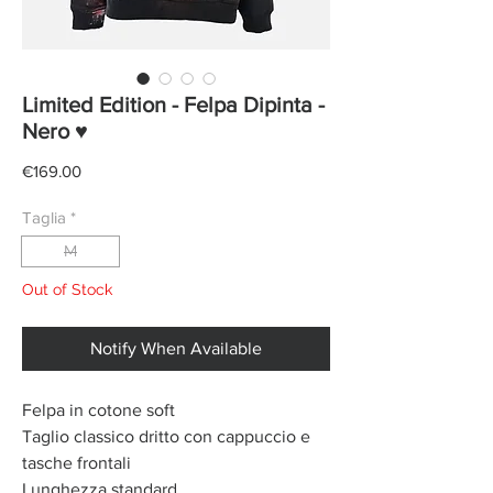
Limited Edition - Felpa Dipinta -
Nero ♥
Price
€169.00
Taglia
*
M
Out of Stock
Notify When Available
Felpa in cotone soft
Taglio classico dritto con cappuccio e
tasche frontali
Lunghezza standard