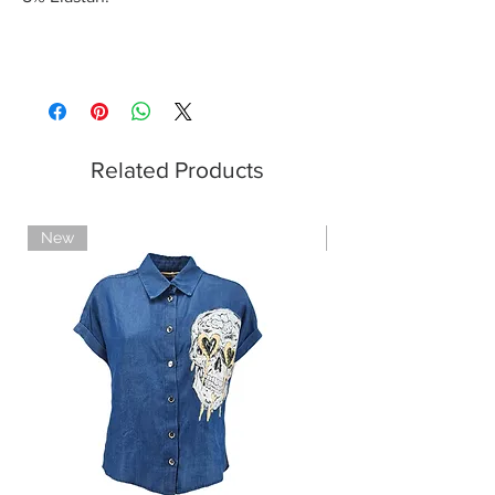
Related Products
New
Limited Edition