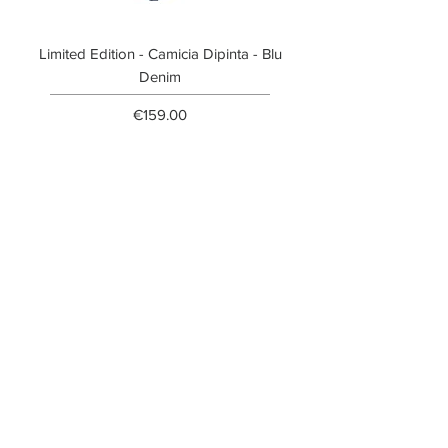
Limited Edition - Camicia Dipinta - Blu
Limited Edition - T-shi
Denim
Price
€159.00