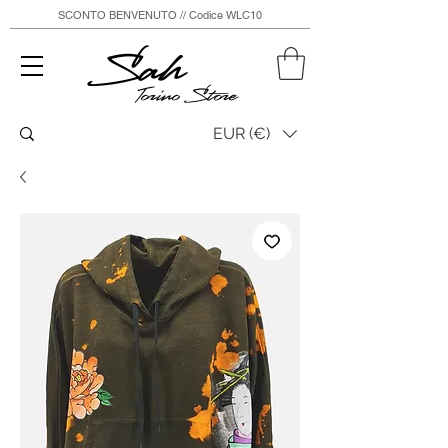
SCONTO BENVENUTO // Codice WLC10
Sah
Torino Store
EUR (€)