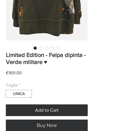
Limited Edition - Felpa dipinta -
Verde militare ♥
Price
€169.00
Taglia
*
UNICA
Add to Cart
Buy Now