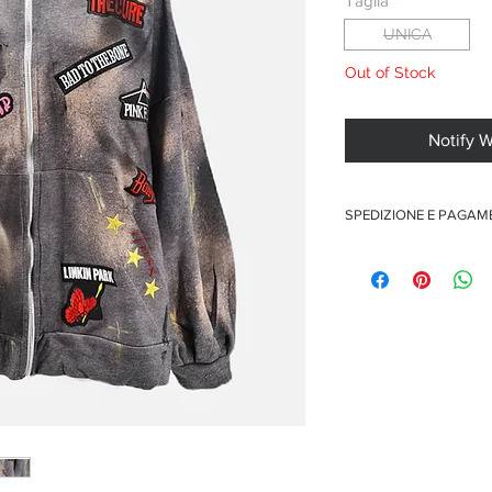
Taglia
*
UNICA
Out of Stock
Notify 
SPEDIZIONE E PAGA
Spedizione gratuita per o
Pagamenti sicuri con car
Pagamento con PayPal
Pagamento con contra