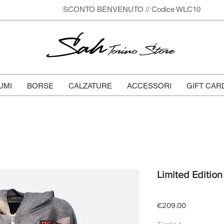
SCONTO BENVENUTO // Codice WLC10
Sah
Torino Store
UMI
BORSE
CALZATURE
ACCESSORI
GIFT CAR
Limited Edition 
Price
€209.00