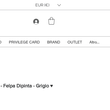
EUR (€)
D
PRIVILEGE CARD
BRAND
OUTLET
Altro...
- Felpa Dipinta - Grigio ♥