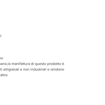
o
no
mano,la manifattura di questo prodotto è
i artigianali e non industriali e rendono
altro