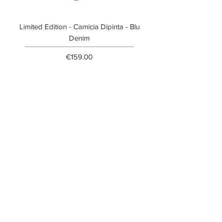
Limited Edition - Camicia Dipinta - Blu
Limited Edition - T-shi
Denim
Price
€159.00