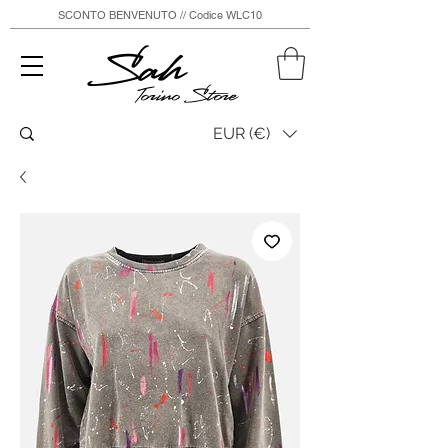
SCONTO BENVENUTO // Codice WLC10
Sah
Torino Store
EUR (€)