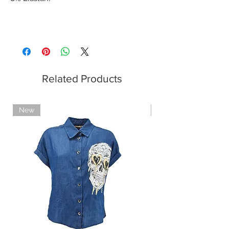
Related Products
New
Limited Edition