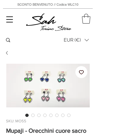
SCONTO BENVENUTO // Codice WLC10
Sah
Torino Store
EUR (€)
SKU: MO55
Mupaji - Orecchini cuore sacro