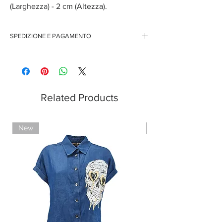
(Larghezza) - 2 cm (Altezza).
SPEDIZIONE E PAGAMENTO
Spedizione gratuita per ordini superiori ai 150 euro
Pagamenti sicuri con carte di credito
Pagamento con PayPal
Pagamento con contrassegno
Related Products
New
Limited Edition