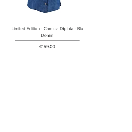
Limited Edition - Camicia Dipinta - Blu
Limited Edition - T-shi
Denim
Price
€159.00