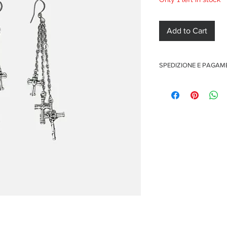
Add to Cart
SPEDIZIONE E PAGA
Spedizione gratuita per o
Pagamenti sicuri con car
Pagamento con PayPal
Pagamento con contra