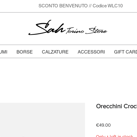
SCONTO BENVENUTO // Codice WLC10
Sah
Torino Store
UMI
BORSE
CALZATURE
ACCESSORI
GIFT CAR
Orecchini Croci
Price
€49.00
Only 1 left in stock