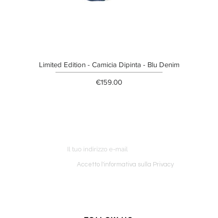
Limited Edition - Camicia Dipinta - Blu Denim
Price
€159.00
ETTER
o ordine
Accetto l'informativa sulla Privacy