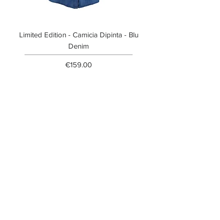
Limited Edition - Camicia Dipinta - Blu
Limited Edition - T-shi
Denim
Price
€159.00