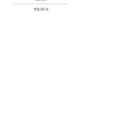
Prezzo
159,00 €