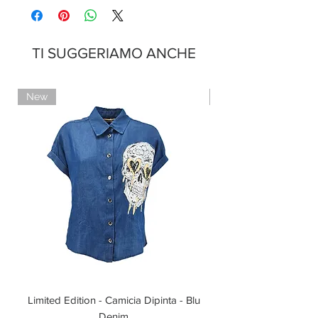
TI SUGGERIAMO ANCHE
New
Limited Edition
Limited Edition - Camicia Dipinta - Blu
Limited Edition - T-shi
Denim