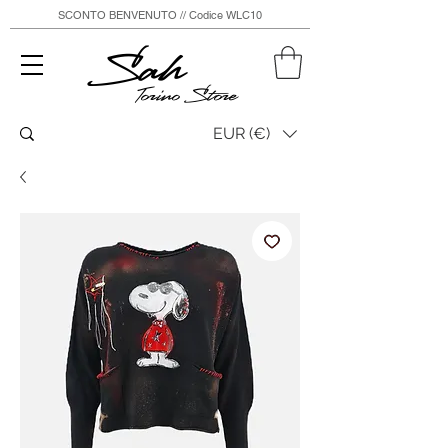
SCONTO BENVENUTO // Codice WLC10
Sah
Torino Store
EUR (€)