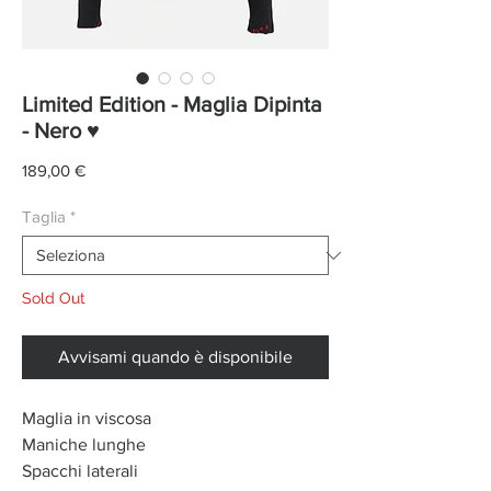
Limited Edition - Maglia Dipinta
- Nero ♥
Prezzo
189,00 €
Taglia
*
Sold Out
Avvisami quando è disponibile
Maglia in viscosa
Maniche lunghe
Spacchi laterali