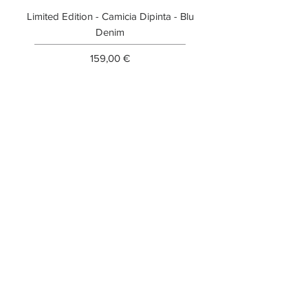
Limited Edition - Camicia Dipinta - Blu
Limited Edition - T-shi
Denim
Prezzo
159,00 €