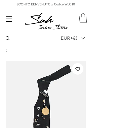
SCONTO BENVENUTO // Codice WLC10
Sah
Torino Store
EUR (€)