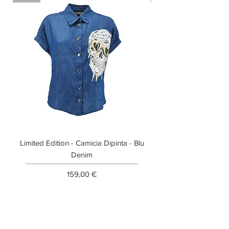
Limited Edition - Camicia Dipinta - Blu
Limited Edition - T-shi
Denim
Prezzo
159,00 €