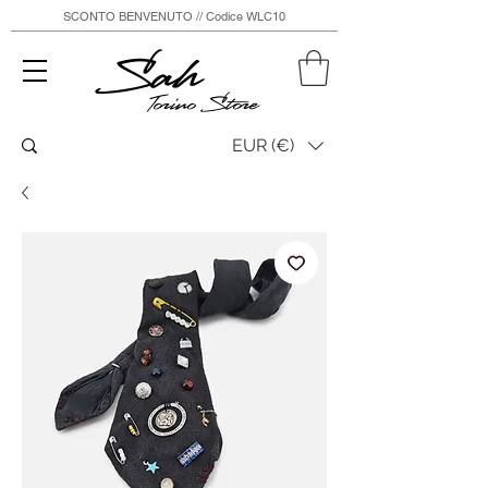
SCONTO BENVENUTO // Codice WLC10
Sah
Torino Store
EUR (€)