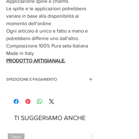
Applicazione spille e charms
Le spille e le applicazioni potrebbero
variare in base alla disponibilità al
momento dell'ordine
Ogni articolo è unico e fatto a mano e
potrebbero differire uno dall'altro.
Composizione 100% Pura seta Italiana
Made in Italy
PRODOTTO ARTIGIANALE.
SPEDIZIONE E PAGAMENTO
Spedizione gratuita per ordini superiori ai 150 euro
Pagamenti sicuri con carte di credito
Pagamento con PayPal
Pagamento con contrassegno
TI SUGGERIAMO ANCHE
New
Limited Edition