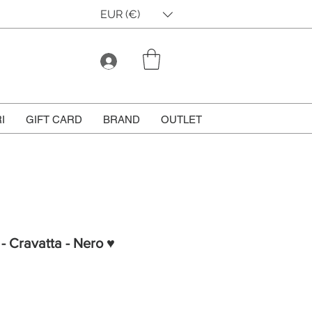
EUR (€)
I
GIFT CARD
BRAND
OUTLET
 - Cravatta - Nero ♥