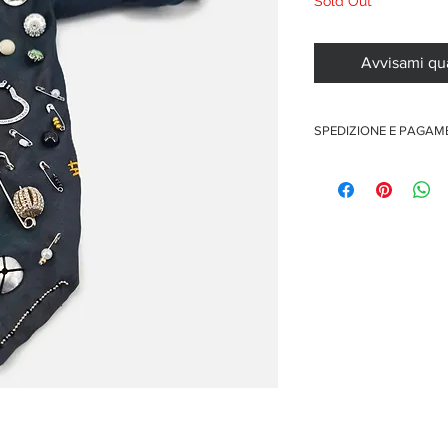
Sold Out
Avvisami qu
SPEDIZIONE E PAGA
Spedizione gratuita per o
Pagamenti sicuri con car
Pagamento con PayPal
Pagamento con contra