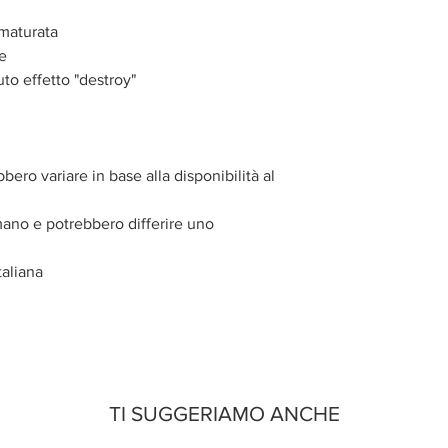
rmaturata
le
uto effetto "destroy"
bbero variare in base alla disponibilità al
mano e potrebbero differire uno
aliana
TI SUGGERIAMO ANCHE