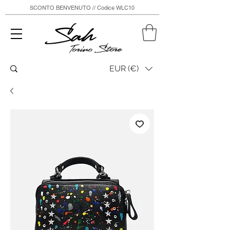
SCONTO BENVENUTO // Codice WLC10
Sah
Torino Store
EUR (€)