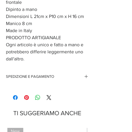
frontale
Dipinto a mano
Dimensioni L 21cm x P10 cm x H 16 cm
Manico 8 cm
Made in Italy
PRODOTTO ARTIGIANALE
Ogni articolo è unico e fatto a mano e
potrebbero differire leggermente uno
dall'altro.
SPEDIZIONE E PAGAMENTO
Spedizione gratuita per ordini superiori ai 150 euro
Pagamenti sicuri con carte di credito
Pagamento con PayPal
Pagamento con contrassegno
TI SUGGERIAMO ANCHE
New
Limited Edition