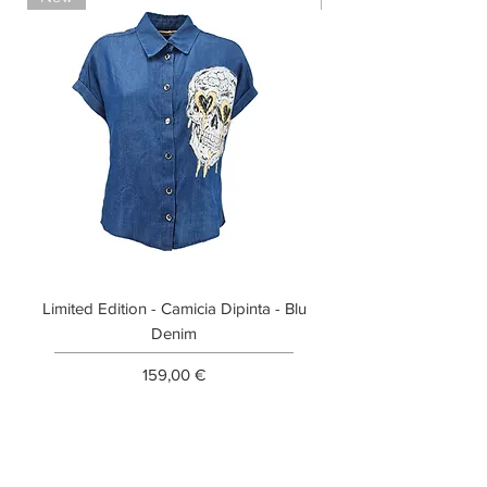
Limited Edition - Camicia Dipinta - Blu
Limited Edition - T-shi
Denim
Prezzo
159,00 €