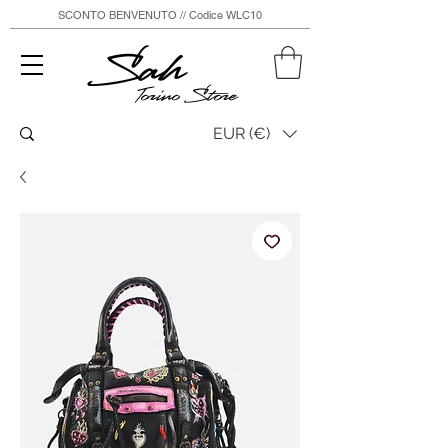
SCONTO BENVENUTO // Codice WLC10
Sah
Torino Store
EUR (€)