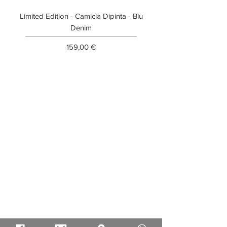
Limited Edition - Camicia Dipinta - Blu
Limited Edition - T-shi
Denim
Prezzo
159,00 €