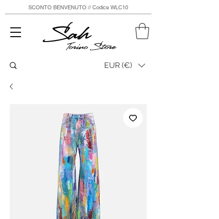
SCONTO BENVENUTO // Codice WLC10
Sah
Torino Store
EUR (€)