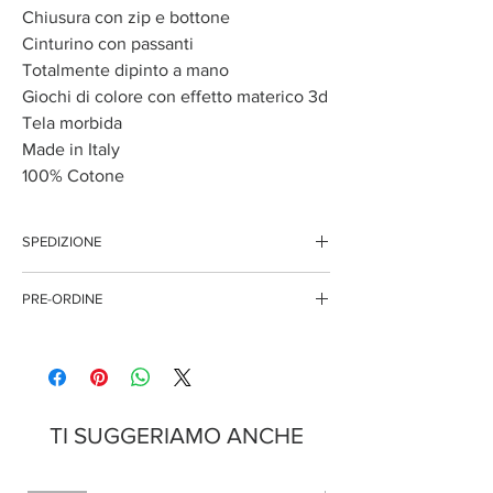
Chiusura con zip e bottone
Cinturino con passanti
Totalmente dipinto a mano
Giochi di colore con effetto materico 3d
Tela morbida
Made in Italy
100% Cotone
SPEDIZIONE
Questo articolo è disponibile solo per l'acquisto on
PRE-ORDINE
line, pertanto i tempi di spedizione potrebbero
variare.
È possibile pre-ordinare una selezione di articoli
prima ancora che siano disponibili.
Tutti gli articoli di questo tipo sono identificati
dall’etichetta PRE-ORDINE visibile nella pagina
prodotto. Potrai acquistarli e riceverli all’indirizzo
TI SUGGERIAMO ANCHE
che preferisci non appena sarà possibile
procedere alla spedizione.
Se il tuo ordine è misto, ovvero comprende sia