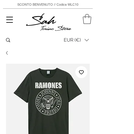
SCONTO BENVENUTO // Codice WLC10
Sah
Torino Store
EUR (€)