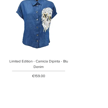
Limited Edition - Camicia Dipinta - Blu
Limited Edition - T-shi
Denim
Price
€159.00