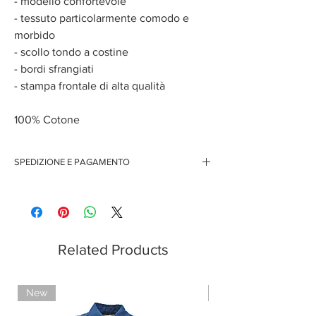
- modello confortevole
- tessuto particolarmente comodo e
morbido
- scollo tondo a costine
- bordi sfrangiati
- stampa frontale di alta qualità
100% Cotone
SPEDIZIONE E PAGAMENTO
Spedizione gratuita per ordini superiori ai 150 euro
Pagamenti sicuri con carte di credito
Pagamento con PayPal
Pagamento con contrassegno
Related Products
New
Limited Edition