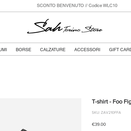
SCONTO BENVENUTO // Codice WLC10
Sah
Torino Store
UMI
BORSE
CALZATURE
ACCESSORI
GIFT CAR
T-shirt - Foo Fi
SKU: ZAV210FFA
Price
€39.00