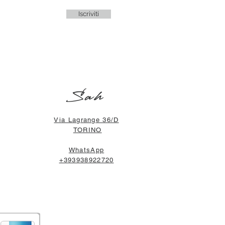
Iscriviti
Sah
Via Lagrange 36/D
TORINO
WhatsApp
+393938922720