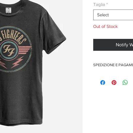
Taglia
*
Select
Out of Stock
Notify 
SPEDIZIONE E PAGA
Spedizione gratuita per o
Pagamenti sicuri con car
Pagamento con PayPal
Pagamento con contra