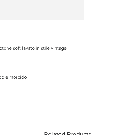
tone soft lavato in stile vintage
odo e morbido
Related Products