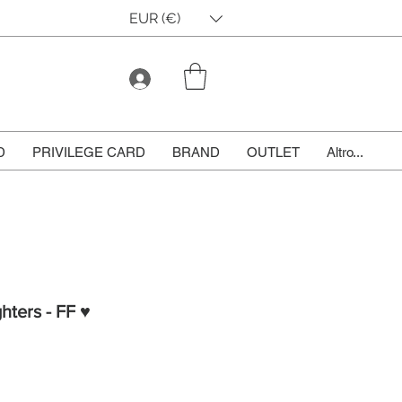
EUR (€)
D
PRIVILEGE CARD
BRAND
OUTLET
Altro...
ghters - FF ♥