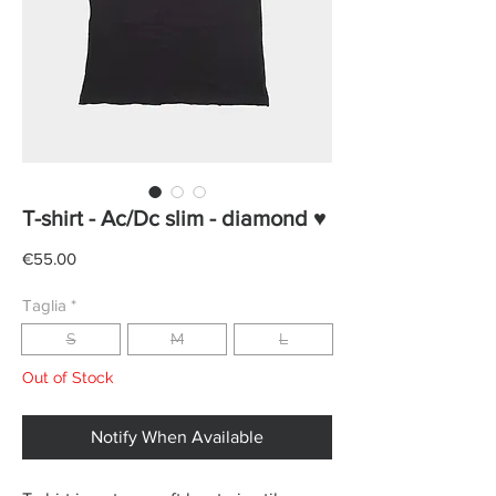
T-shirt - Ac/Dc slim - diamond ♥
Price
€55.00
Taglia
*
S
M
L
Out of Stock
Notify When Available