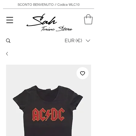
SCONTO BENVENUTO // Codice WLC10
Sah
Torino Store
EUR (€)