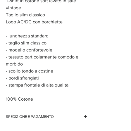
T-shirt in cotone soft lavato in stile
vintage
Taglio slim classico
Logo AC/DC con borchiette
- lunghezza standard
- taglio slim classico
- modello confortevole
- tessuto particolarmente comodo e
morbido
- scollo tondo a costine
- bordi sfrangiati
- stampa frontale di alta qualità
100% Cotone
SPEDIZIONE E PAGAMENTO
Spedizione gratuita per ordini superiori ai 150 euro