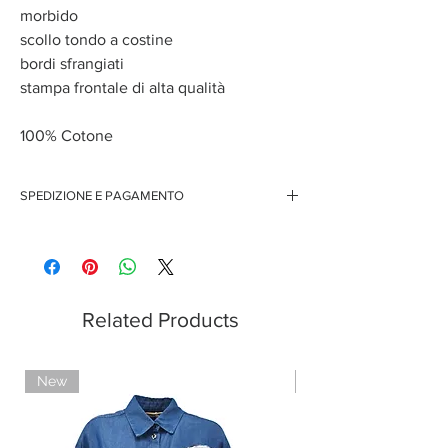
morbido
scollo tondo a costine
bordi sfrangiati
stampa frontale di alta qualità
100% Cotone
SPEDIZIONE E PAGAMENTO
Spedizione gratuita per ordini superiori ai 150 euro
Pagamenti sicuri con carte di credito
Pagamento con PayPal
Pagamento con contrassegno
Related Products
New
Limited Edition