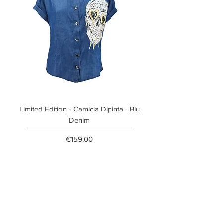
Limited Edition - Camicia Dipinta - Blu
Limited Edition - T-shi
Denim
Price
€159.00