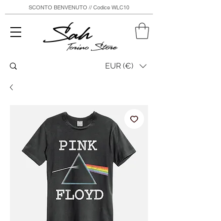
SCONTO BENVENUTO // Codice WLC10
Sah
Torino Store
EUR (€)