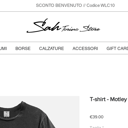
SCONTO BENVENUTO // Codice WLC10
Sah
Torino Store
UMI
BORSE
CALZATURE
ACCESSORI
GIFT CAR
T-shirt - Motle
Price
€39.00
Taglia
*