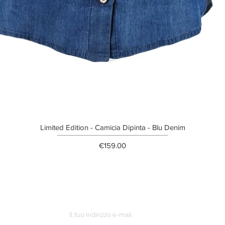
Limited Edition - Camicia Dipinta - Blu Denim
Price
€159.00
ETTER
o ordine