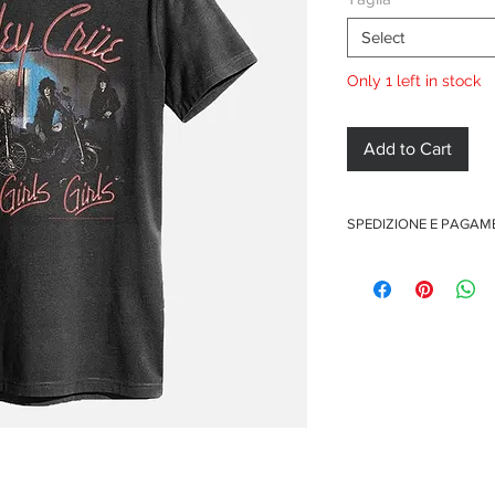
Select
Only 1 left in stock
Add to Cart
SPEDIZIONE E PAGA
Spedizione gratuita per o
Pagamenti sicuri con car
Pagamento con PayPal
Pagamento con contra