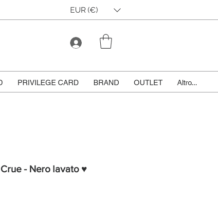
EUR (€)
D
PRIVILEGE CARD
BRAND
OUTLET
Altro...
y Crue - Nero lavato ♥