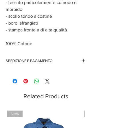
- tessuto particolarmente comodo e
morbido
- scollo tondo a costine
- bordi sfrangiati
- stampa frontale di alta qualità
100% Cotone
SPEDIZIONE E PAGAMENTO
Spedizione gratuita per ordini superiori ai 150 euro
Pagamenti sicuri con carte di credito
Pagamento con PayPal
Pagamento con contrassegno
Related Products
New
Limited Edition