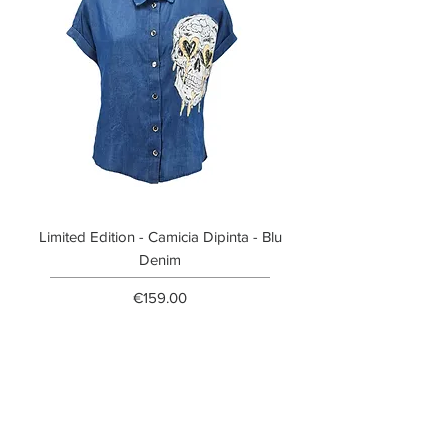
Limited Edition - Camicia Dipinta - Blu
Limited Edition - T-shi
Denim
Price
€159.00