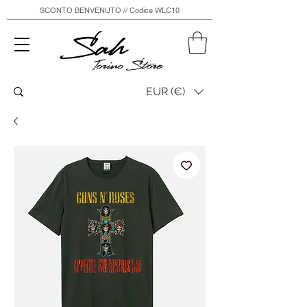
SCONTO BENVENUTO // Codice WLC10
Sah
Torino Store
EUR (€)