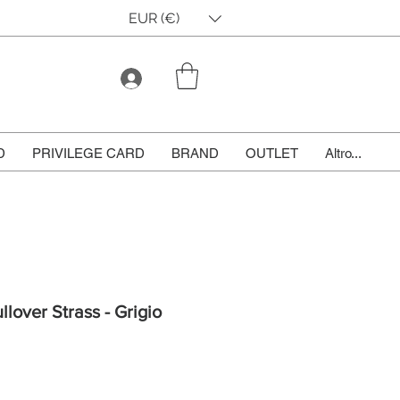
EUR (€)
D
PRIVILEGE CARD
BRAND
OUTLET
Altro...
llover Strass - Grigio
le
ce