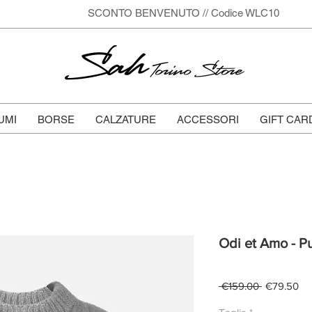
SCONTO BENVENUTO // Codice WLC10
Sah
Torino Store
UMI
BORSE
CALZATURE
ACCESSORI
GIFT CAR
Odi et Amo - Pu
Regular
Sa
 €159.00 
€79.50
Price
Pri