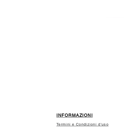
ISCRIVITI ALLA NEWSL
10% di sconto sul tuo prim
INFORMAZIONI
Termini e Condizioni d'uso