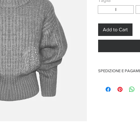
Taglia
*
I
Add to Cart
SPEDIZIONE E PAGA
Spedizione gratuita per o
Pagamenti sicuri con car
Pagamento con PayPal
Pagamento con contra