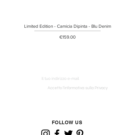
Limited Edition - Camicia Dipinta - Blu Denim
Price
€159.00
ETTER
o ordine
Accetto l'informativa sulla Privacy
FOLLOW US