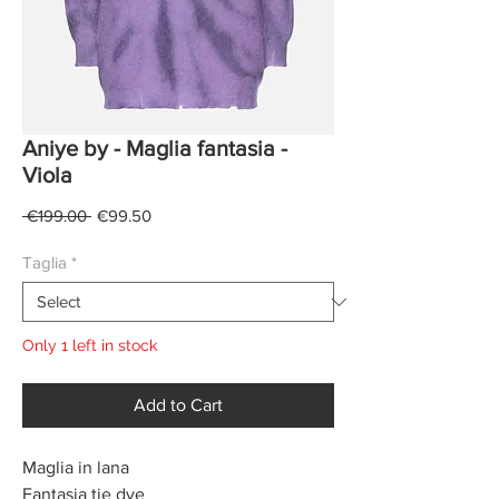
Aniye by - Maglia fantasia -
Viola
Regular
Sale
 €199.00 
€99.50
Price
Price
Taglia
*
Only 1 left in stock
Add to Cart
Maglia in lana
Fantasia tie dye