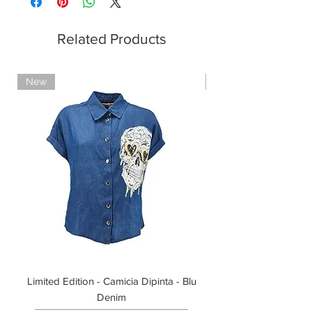
variare.
Related Products
New
Limited Edition
Limited Edition - Camicia Dipinta - Blu
Limited Edition - T-shi
Denim