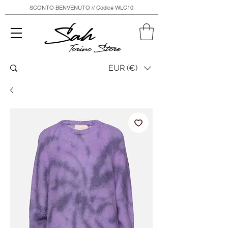
SCONTO BENVENUTO // Codice WLC10
Sah
Torino Store
EUR (€)