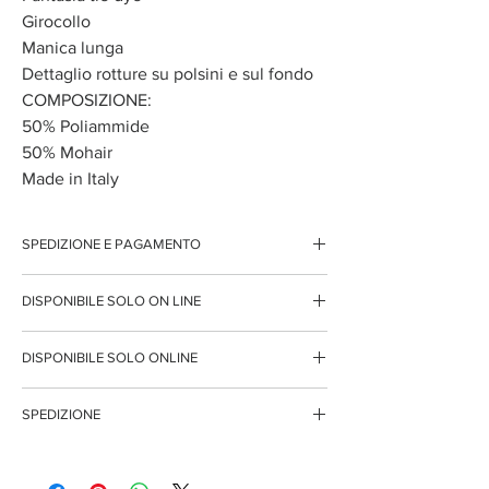
Girocollo
Manica lunga
Dettaglio rotture su polsini e sul fondo
COMPOSIZIONE:
50% Poliammide
50% Mohair
Made in Italy
SPEDIZIONE E PAGAMENTO
Spedizione gratuita per ordini superiori ai 150 euro
DISPONIBILE SOLO ON LINE
Pagamenti sicuri con carte di credito
Pagamento con PayPal
Questo articolo è disponibile solo per l'acquisto on
Pagamento con contrassegno
DISPONIBILE SOLO ONLINE
line
Questo articolo è disponibile solo per l'acquisto
SPEDIZIONE
on line
Questo articolo è disponibile solo per l'acquisto on
line, pertanto i tempi di spedizione potrebbero