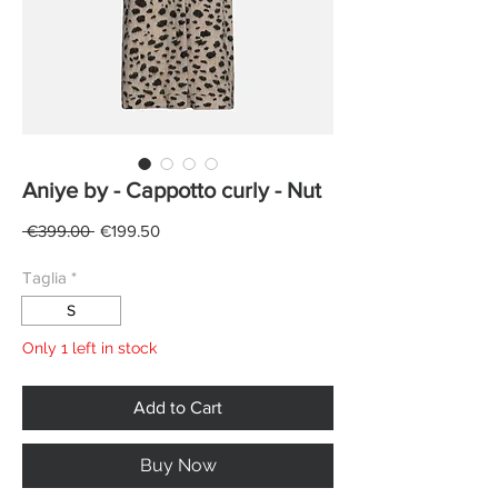
Aniye by - Cappotto curly - Nut
Regular
Sale
 €399.00 
€199.50
Price
Price
Taglia
*
S
Only 1 left in stock
Add to Cart
Buy Now