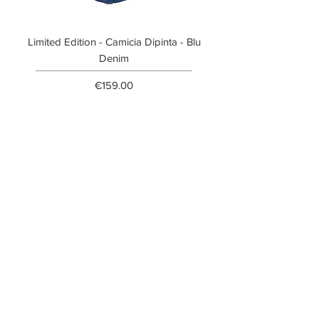
Limited Edition - Camicia Dipinta - Blu
Limited Edition - T-shi
Denim
Price
€159.00