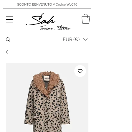
SCONTO BENVENUTO // Codice WLC10
Sah
Torino Store
EUR (€)