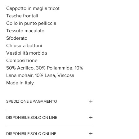
Cappotto in maglia tricot
Tasche frontali
Collo in punto pelliccia
Tessuto maculato
Sfoderato
Chiusura bottoni
Vestibilità morbida
Composizione
50% Acrilico, 30% Poliammide, 10%
Lana mohair, 10% Lana, Viscosa
Made in Italy
SPEDIZIONE E PAGAMENTO
Spedizione gratuita per ordini superiori ai 150 euro
DISPONIBILE SOLO ON LINE
Pagamenti sicuri con carte di credito
Pagamento con PayPal
Questo articolo è disponibile solo per l'acquisto on
Pagamento con contrassegno
DISPONIBILE SOLO ONLINE
line