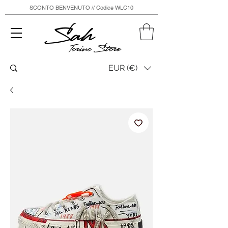
SCONTO BENVENUTO // Codice WLC10
Sah
Torino Store
EUR (€)