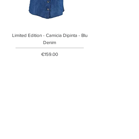
Limited Edition - Camicia Dipinta - Blu
Limited Edition - T-shi
Denim
Price
€159.00