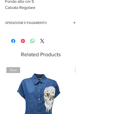
Fondo alto cm 5
Calzata Regolare
SPEDIZIONE E PAGAMENTO
Spedizione gratuita per ordini superiori ai 150 euro
Pagamenti sicuri con carte di credito
Pagamento con PayPal
Pagamento con contrassegno
Related Products
New
Limited Edition