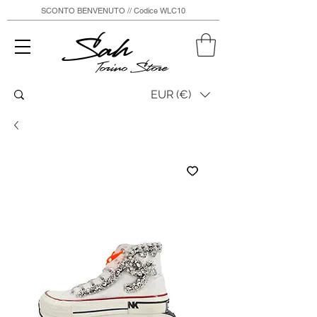
SCONTO BENVENUTO // Codice WLC10
Sah
Torino Store
EUR (€)