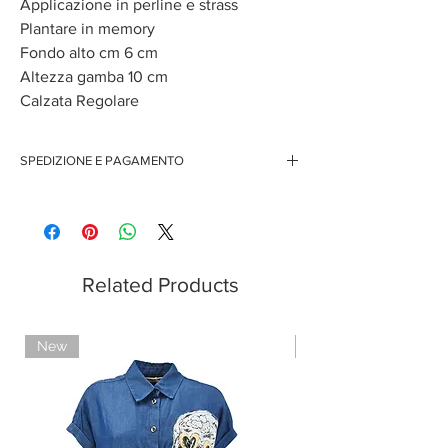
Applicazione in perline e strass
Plantare in memory
Fondo alto cm 6 cm
Altezza gamba 10 cm
Calzata Regolare
SPEDIZIONE E PAGAMENTO
Spedizione gratuita per ordini superiori ai 150 euro
Pagamenti sicuri con carte di credito
Pagamento con PayPal
Pagamento con contrassegno
Related Products
New
Limited Edition