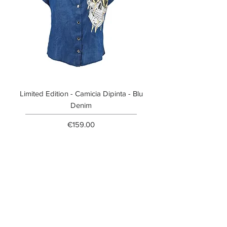
Limited Edition - Camicia Dipinta - Blu
Limited Edition - T-shi
Denim
Price
€159.00