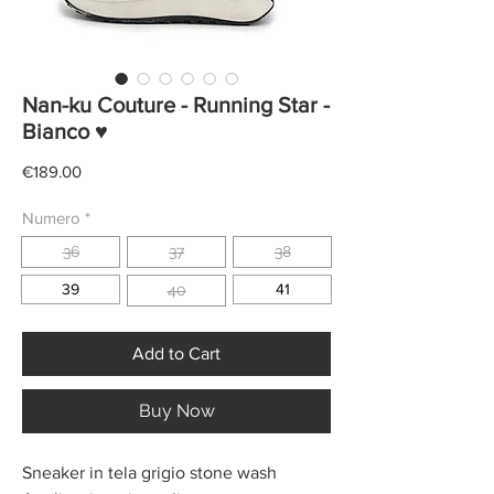
Nan-ku Couture - Running Star -
Bianco ♥
Price
€189.00
Numero
*
36
37
38
39
41
40
Add to Cart
Buy Now
Sneaker in tela grigio stone wash