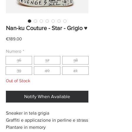
Nan-ku Couture - Star - Grigio ♥
Price
€189.00
Numero
*
36
37
38
39
40
41
Out of Stock
Notify When Available
Sneaker in tela grigia
Graffiti e applicazione in perline e strass
Plantare in memory