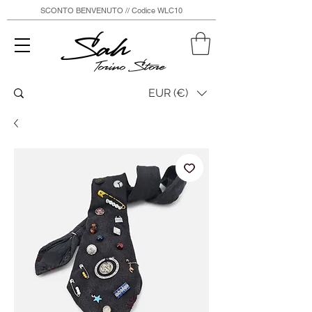
SCONTO BENVENUTO // Codice WLC10
Sah
Torino Store
EUR (€)