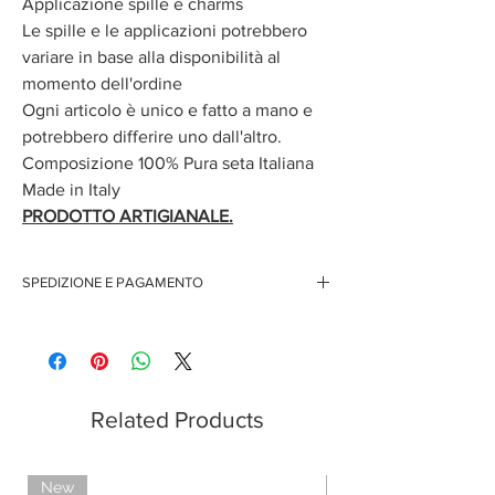
Applicazione spille e charms
Le spille e le applicazioni potrebbero
variare in base alla disponibilità al
momento dell'ordine
Ogni articolo è unico e fatto a mano e
potrebbero differire uno dall'altro.
Composizione 100% Pura seta Italiana
Made in Italy
PRODOTTO ARTIGIANALE.
SPEDIZIONE E PAGAMENTO
Spedizione gratuita per ordini superiori ai 150 euro
Pagamenti sicuri con carte di credito
Pagamento con PayPal
Pagamento con contrassegno
Related Products
New
Limited Edition