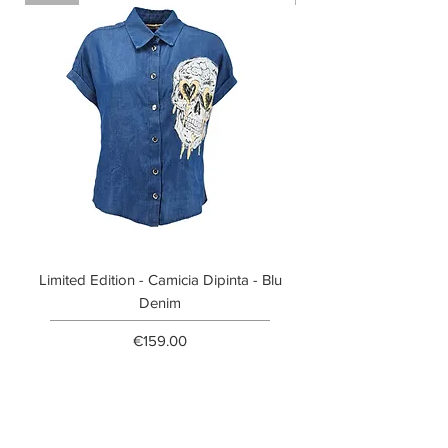
Limited Edition - Camicia Dipinta - Blu
Limited Edition - T-shi
Denim
Price
€159.00