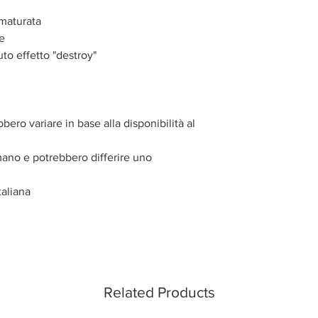
rmaturata
le
uto effetto "destroy"
bbero variare in base alla disponibilità al
mano e potrebbero differire uno
aliana
Related Products