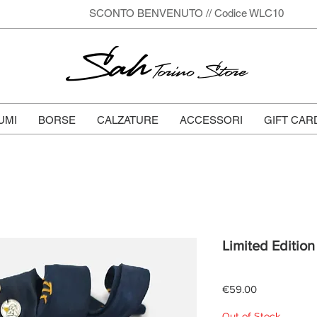
SCONTO BENVENUTO // Codice WLC10
Sah
Torino Store
UMI
BORSE
CALZATURE
ACCESSORI
GIFT CAR
Limited Edition
Price
€59.00
Out of Stock