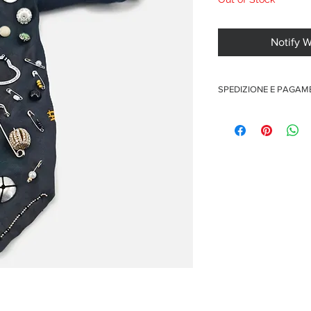
Notify 
SPEDIZIONE E PAGA
Spedizione gratuita per o
Pagamenti sicuri con car
Pagamento con PayPal
Pagamento con contra