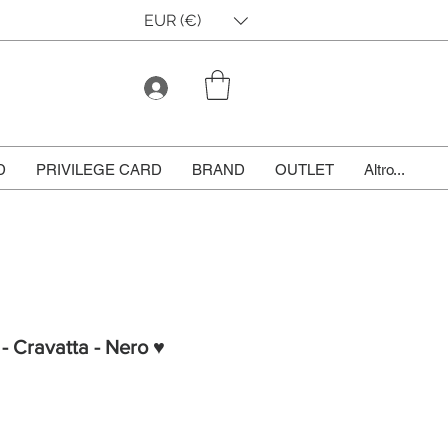
EUR (€)
D
PRIVILEGE CARD
BRAND
OUTLET
Altro...
 - Cravatta - Nero ♥