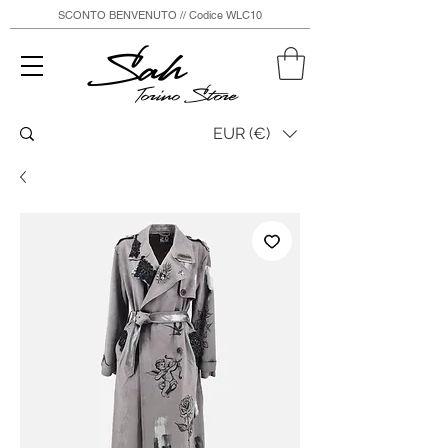
SCONTO BENVENUTO // Codice WLC10
Sah
Torino Store
EUR (€)