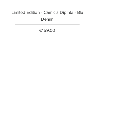
Limited Edition - Camicia Dipinta - Blu
Limited Edition - T-shi
Denim
Price
€159.00