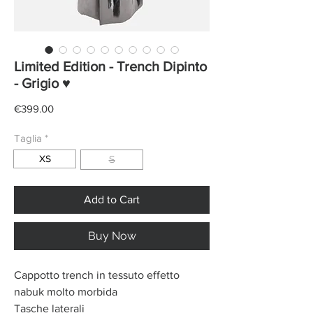
Limited Edition - Trench Dipinto
- Grigio ♥
Price
€399.00
Taglia
*
XS
S
Add to Cart
Buy Now
Cappotto trench in t
essuto effetto
nabuk molto morbida
Tasche laterali