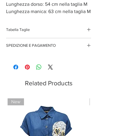
Lunghezza dorso: 54 cm nella taglia M
Lunghezza manica: 63 cm nella taglia M
Tabella Taglie
XS
38/40
SPEDIZIONE E PAGAMENTO
S
40/42
Spedizione gratuita per ordini superiori ai 150 euro
Pagamenti sicuri con carte di credito
Pagamento con PayPal
M
42/44
Pagamento con contrassegno
L
44/46
Related Products
New
Limited Edition