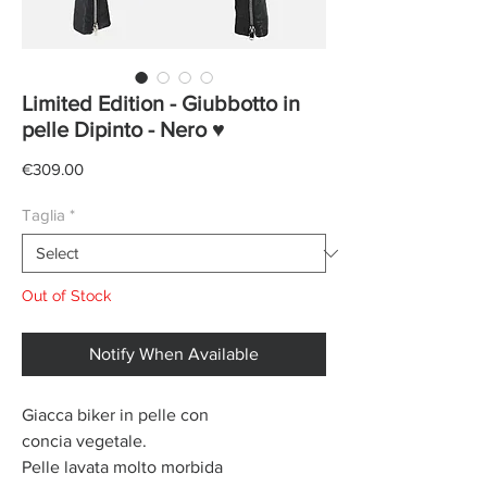
Limited Edition - Giubbotto in
pelle Dipinto - Nero ♥
Price
€309.00
Taglia
*
Out of Stock
Notify When Available
Giacca biker in pelle con
concia vegetale.
Pelle lavata molto morbida