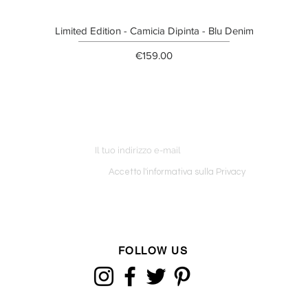
Limited Edition - Camicia Dipinta - Blu Denim
Price
€159.00
ETTER
o ordine
Accetto l'informativa sulla Privacy
FOLLOW US