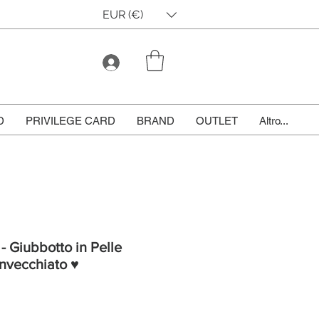
EUR (€)
D
PRIVILEGE CARD
BRAND
OUTLET
Altro...
 - Giubbotto in Pelle
Invecchiato ♥