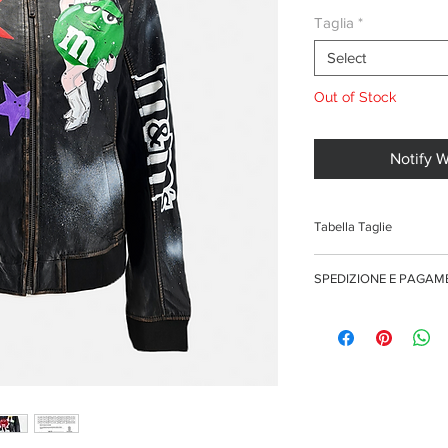
Taglia
*
Select
Out of Stock
Notify 
Tabella Taglie
XS
SPEDIZIONE E PAGA
S
Spedizione gratuita per o
Pagamenti sicuri con car
Pagamento con PayPal
M
Pagamento con contra
L