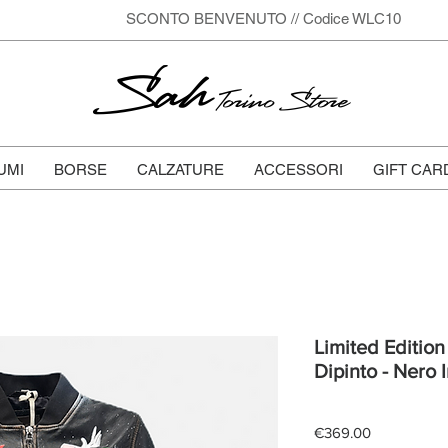
SCONTO BENVENUTO // Codice WLC10
Sah
Torino Store
UMI
BORSE
CALZATURE
ACCESSORI
GIFT CAR
Limited Edition
Dipinto - Nero 
Price
€369.00