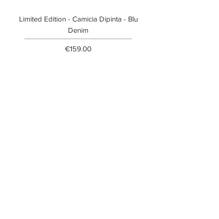
Limited Edition - Camicia Dipinta - Blu
Limited Edition - T-shi
Denim
Price
€159.00