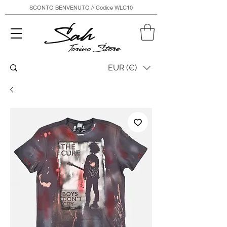
SCONTO BENVENUTO // Codice WLC10
Sah
Torino Store
EUR (€)