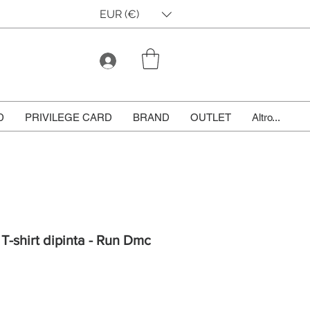
EUR (€)
D
PRIVILEGE CARD
BRAND
OUTLET
Altro...
 T-shirt dipinta - Run Dmc