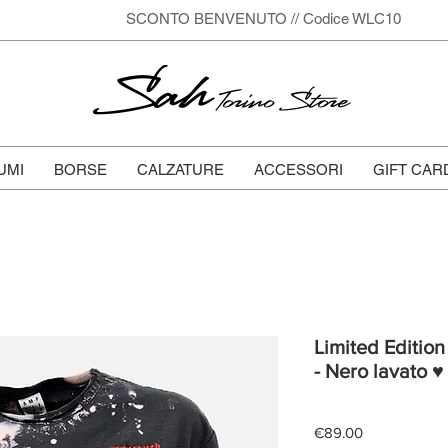
SCONTO BENVENUTO // Codice WLC10
Sah
Torino Store
UMI
BORSE
CALZATURE
ACCESSORI
GIFT CAR
Limited Edition
- Nero lavato ♥
Price
€89.00