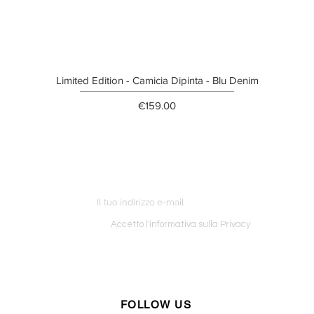
Limited Edition - Camicia Dipinta - Blu Denim
Price
€159.00
ETTER
o ordine
Accetto l'informativa sulla Privacy
FOLLOW US