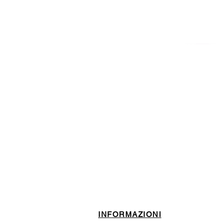
ISCRIVITI ALLA NEWSL
10% di sconto sul tuo prim
INFORMAZIONI