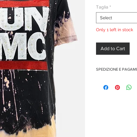
Taglia
*
Select
Only 1 left in stock
Add to Cart
SPEDIZIONE E PAGA
Spedizione gratuita per o
Pagamenti sicuri con car
Pagamento con PayPal
Pagamento con contra