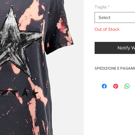
Taglia
*
Select
Out of Stock
Notify 
SPEDIZIONE E PAGA
Spedizione gratuita per o
Pagamenti sicuri con car
Pagamento con PayPal
Pagamento con contra