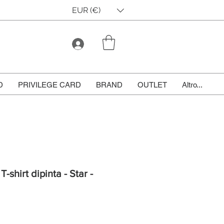
EUR (€)
D
PRIVILEGE CARD
BRAND
OUTLET
Altro...
T-shirt dipinta - Star -