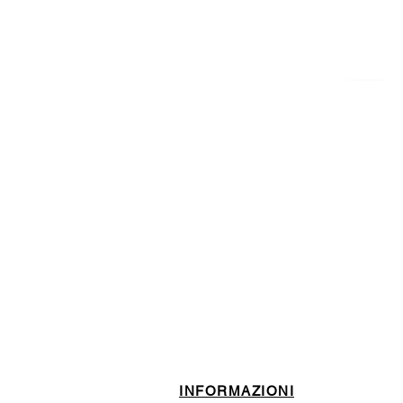
ISCRIVITI ALLA NEWSL
10% di sconto sul tuo prim
INFORMAZIONI