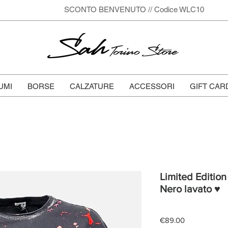
SCONTO BENVENUTO // Codice WLC10
Sah
Torino Store
UMI
BORSE
CALZATURE
ACCESSORI
GIFT CAR
Limited Edition 
Nero lavato ♥
Price
€89.00