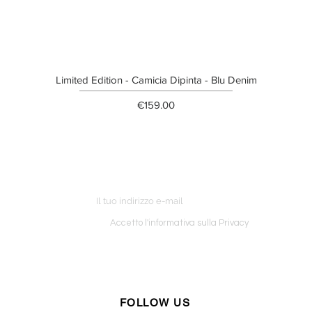
Limited Edition - Camicia Dipinta - Blu Denim
Price
€159.00
ETTER
o ordine
Accetto l'informativa sulla Privacy
FOLLOW US