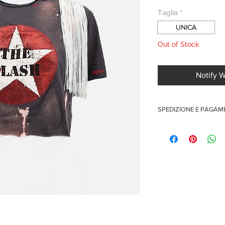
Taglia
*
UNICA
Out of Stock
Notify 
SPEDIZIONE E PAGA
Spedizione gratuita per o
Pagamenti sicuri con car
Pagamento con PayPal
Pagamento con contra