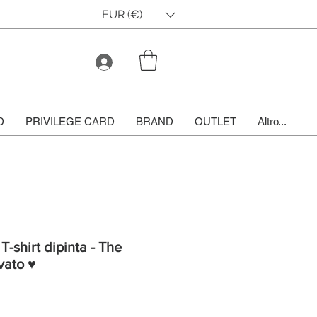
EUR (€)
D
PRIVILEGE CARD
BRAND
OUTLET
Altro...
T-shirt dipinta - The
vato ♥