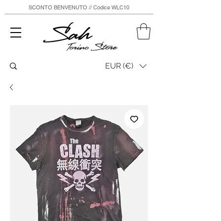
SCONTO BENVENUTO // Codice WLC10
Sah
Torino Store
EUR (€)