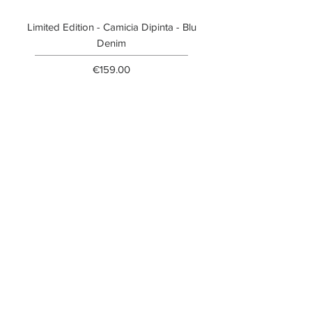
Limited Edition - Camicia Dipinta - Blu
Limited Edition - T-shi
Denim
Price
€159.00