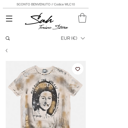
SCONTO BENVENUTO // Codice WLC10
Sah
Torino Store
EUR (€)