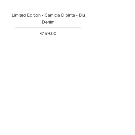
Limited Edition - Camicia Dipinta - Blu
Limited Edition - T-shi
Denim
Price
€159.00