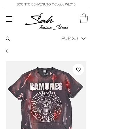
SCONTO BENVENUTO // Codice WLC10
Sah
Torino Store
EUR (€)