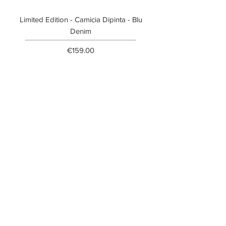
Limited Edition - Camicia Dipinta - Blu
Limited Edition - T-shi
Denim
Price
€159.00