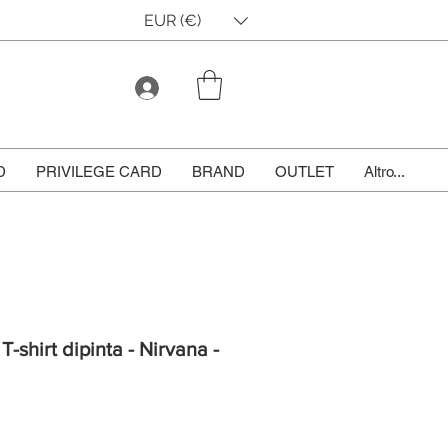
EUR (€)
D
PRIVILEGE CARD
BRAND
OUTLET
Altro...
T-shirt dipinta - Nirvana -