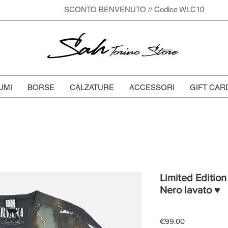
SCONTO BENVENUTO // Codice WLC10
Sah
Torino Store
UMI
BORSE
CALZATURE
ACCESSORI
GIFT CAR
Limited Edition 
Nero lavato ♥
Price
€99.00