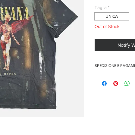
Taglia
*
UNICA
Out of Stock
Notify 
SPEDIZIONE E PAGA
Spedizione gratuita per o
Pagamenti sicuri con car
Pagamento con PayPal
Pagamento con contra