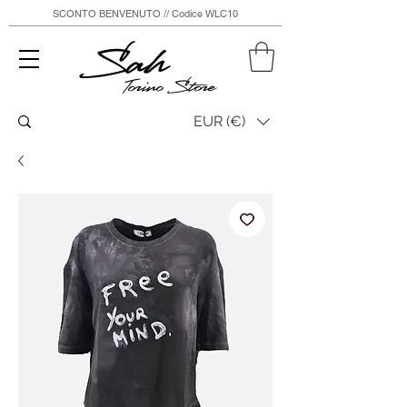
SCONTO BENVENUTO // Codice WLC10
Sah
Torino Store
EUR (€)