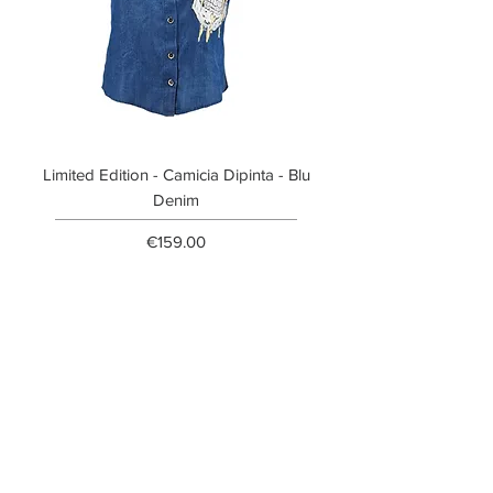
Limited Edition - Camicia Dipinta - Blu
Limited Edition - T-shi
Denim
Price
€159.00