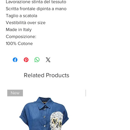
Lavorazione stinta del tessuto
Scritta frontale dipinta a mano
Taglio a scatola
Vestibilità over size
Made in Italy
Composizione:
100% Cotone
Related Products
New
Limited Edition