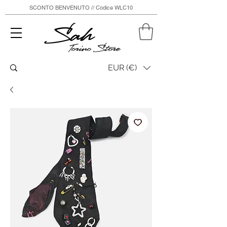
SCONTO BENVENUTO // Codice WLC10
Sah
Torino Store
EUR (€)