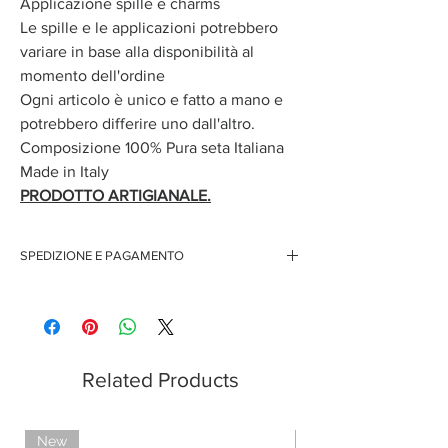
Applicazione spille e charms
Le spille e le applicazioni potrebbero
variare in base alla disponibilità al
momento dell'ordine
Ogni articolo è unico e fatto a mano e
potrebbero differire uno dall'altro.
Composizione 100% Pura seta Italiana
Made in Italy
PRODOTTO ARTIGIANALE.
SPEDIZIONE E PAGAMENTO
Spedizione gratuita per ordini superiori ai 150 euro
Pagamenti sicuri con carte di credito
Pagamento con PayPal
Pagamento con contrassegno
Related Products
New
Limited Edition