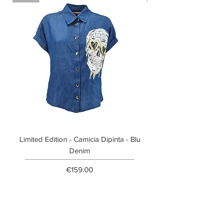
Limited Edition - Camicia Dipinta - Blu
Limited Edition - T-shi
Denim
Price
€159.00