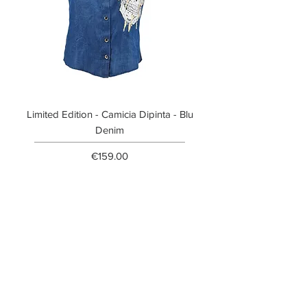
Limited Edition - Camicia Dipinta - Blu
Limited Edition - T-shi
Denim
Price
€159.00