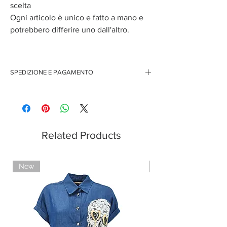
scelta
Ogni articolo è unico e fatto a mano e
potrebbero differire uno dall'altro.
SPEDIZIONE E PAGAMENTO
Spedizione gratuita per ordini superiori ai 150 euro
Pagamenti sicuri con carte di credito
Pagamento con PayPal
Pagamento con contrassegno
Related Products
New
Limited Edition