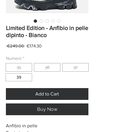
Limited Edition - Anfibio in pelle
dipinto - Bianco
Regular
Sale
 €249.00 
€174.30
Price
Price
Numero
*
35
36
37
39
Add to Cart
Buy Now
Anfibio in pelle