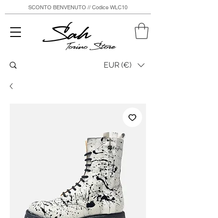
SCONTO BENVENUTO // Codice WLC10
Sah
Torino Store
EUR (€)