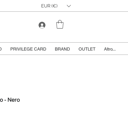
EUR (€)
D
PRIVILEGE CARD
BRAND
OUTLET
Altro...
to - Nero