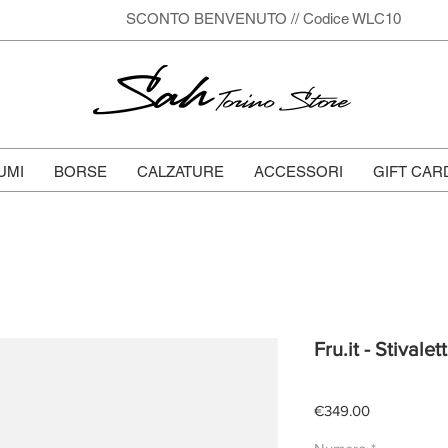
SCONTO BENVENUTO // Codice WLC10
Sah
Torino Store
UMI
BORSE
CALZATURE
ACCESSORI
GIFT CAR
Fru.it - Stivalet
Price
€349.00