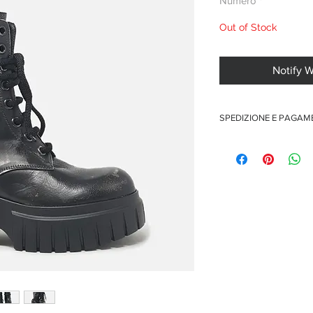
Numero
*
Out of Stock
Notify 
SPEDIZIONE E PAGA
Spedizione gratuita per o
Pagamenti sicuri con car
Pagamento con PayPal
Pagamento con contra