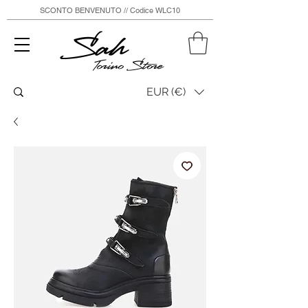
SCONTO BENVENUTO // Codice WLC10
Sah
Torino Store
EUR (€)