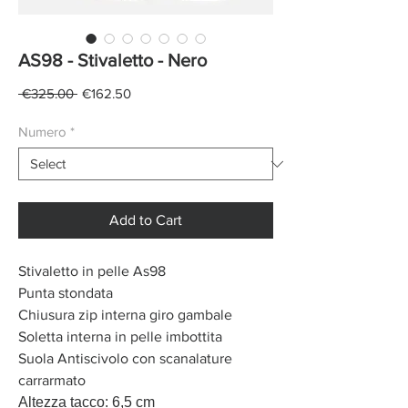
AS98 - Stivaletto - Nero
Regular
Sale
 €325.00 
€162.50
Price
Price
Numero
*
Add to Cart
Stivaletto in pelle As98
Punta stondata
Chiusura zip interna giro gambale
Soletta interna in pelle imbottita
Suola Antiscivolo con scanalature
carrarmato
Altezza tacco: 6,5 cm