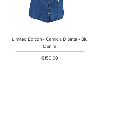
Limited Edition - Camicia Dipinta - Blu
Limited Edition - T-shi
Denim
Price
€159.00