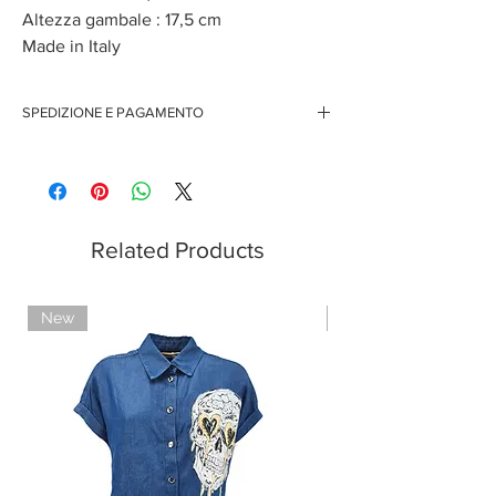
Altezza gambale : 17,5 cm
Made in Italy
SPEDIZIONE E PAGAMENTO
Spedizione gratuita per ordini superiori ai 150 euro
Pagamenti sicuri con carte di credito
Pagamento con PayPal
Pagamento con contrassegno
Related Products
New
Limited Edition