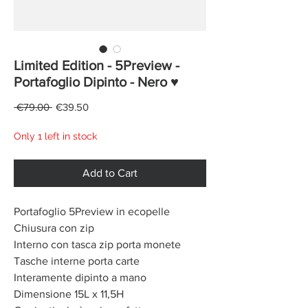
Limited Edition - 5Preview -
Portafoglio Dipinto - Nero ♥
Regular
Sale
 €79.00 
€39.50
Price
Price
Only 1 left in stock
Add to Cart
Portafoglio 5Preview in ecopelle
Chiusura con zip
Interno con tasca zip porta monete
Tasche interne porta carte
Interamente dipinto a mano
Dimensione 15L x 11,5H