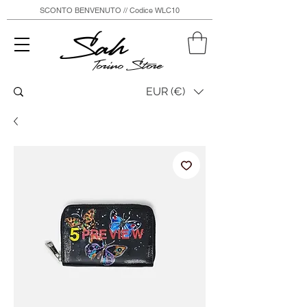
SCONTO BENVENUTO // Codice WLC10
Sah
Torino Store
EUR (€)