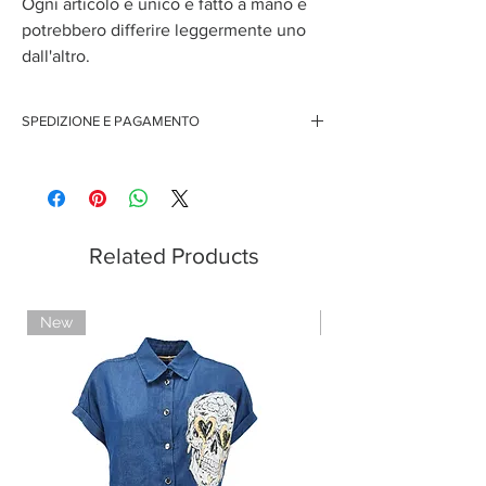
Ogni articolo è unico e fatto a mano e
potrebbero differire leggermente uno
dall'altro.
SPEDIZIONE E PAGAMENTO
Spedizione gratuita per ordini superiori ai 150 euro
Pagamenti sicuri con carte di credito
Pagamento con PayPal
Pagamento con contrassegno
Related Products
New
Limited Edition