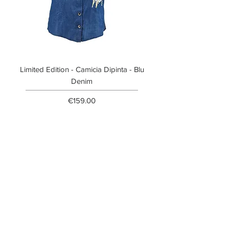
Limited Edition - Camicia Dipinta - Blu
Limited Edition - T-shi
Denim
Price
€159.00