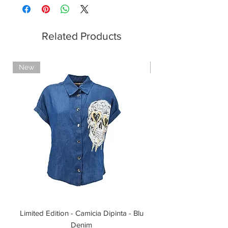
Pagamenti sicuri con carte di credito
Pagamento con PayPal
Pagamento con contrassegno
Related Products
New
Limited Edition
Limited Edition - Camicia Dipinta - Blu
Limited Edition - T-shi
Denim