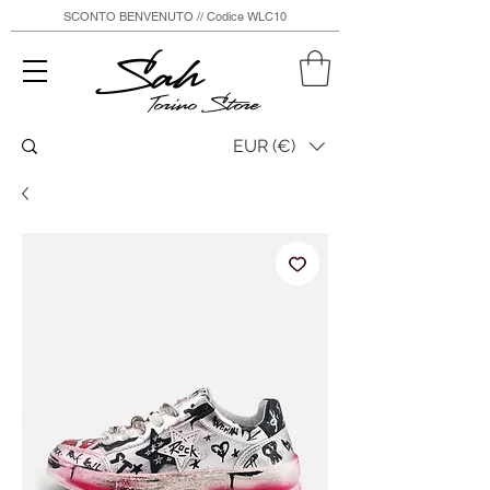
SCONTO BENVENUTO // Codice WLC10
Sah
Torino Store
EUR (€)